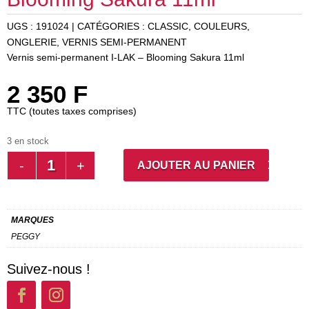
UGS :
191024
CATÉGORIES :
CLASSIC
,
COULEURS
,
ONGLERIE
,
VERNIS SEMI-PERMANENT
Vernis semi-permanent I-LAK – Blooming Sakura 11ml
2 350
F
TTC (toutes taxes comprises)
3 en stock
QUANTITÉ
AJOUTER AU PANIER
DE
VERNIS
SEMI-
MARQUES
PERMANENT
PEGGY
I-
LAK
Suivez-nous !
-
BLOOMING
SAKURA