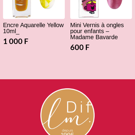
Encre Aquarelle Yellow
Mini Vernis à ongles
10ml_
pour enfants –
Madame Bavarde
1 000
F
600
F