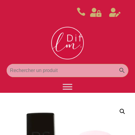


