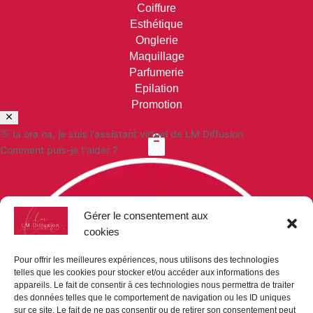
Coiffure
Esthétique
Onglerie
Maquillage
Parfumerie
Epilation
Promotion
👋 Ia ora na, je suis l'assistant virtuel de LM Diffusion

Comment puis-je t'aider ?
VOS COMMANDES
Paiement sécurisé
Gérer le consentement aux
Mon compte
cookies
Mon panier
Demande de devis
Pour offrir les meilleures expériences, nous utilisons des technologies
telles que les cookies pour stocker et/ou accéder aux informations des
appareils. Le fait de consentir à ces technologies nous permettra de traiter

des données telles que le comportement de navigation ou les ID uniques
sur ce site. Le fait de ne pas consentir ou de retirer son consentement peut