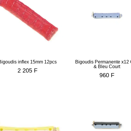
Bigoudis inflex 15mm 12pcs
Bigoudis Permanente x12 
& Bleu Court
2 205
F
960
F