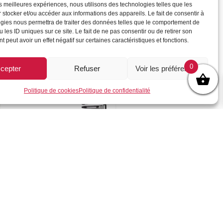
les meilleures expériences, nous utilisons des technologies telles que les
36
 stocker et/ou accéder aux informations des appareils. Le fait de consentir à
1 550
F
gies nous permettra de traiter des données telles que le comportement de
 les ID uniques sur ce site. Le fait de ne pas consentir ou de retirer son
 peut avoir un effet négatif sur certaines caractéristiques et fonctions.
0
cepter
Refuser
Voir les préférences
Politique de cookies
Politique de confidentialité
Pinces mise en Plis PM
840
F