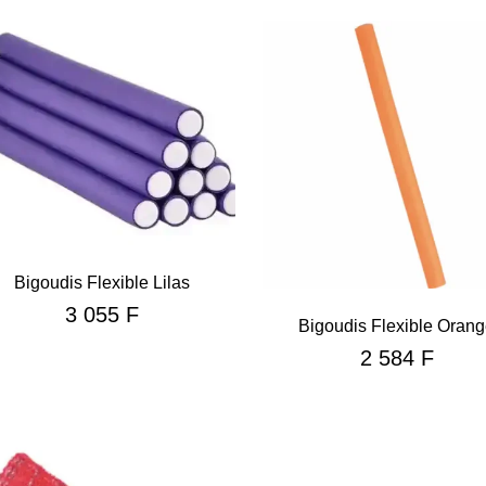
Bigoudis Flexible Lilas
3 055
F
Bigoudis Flexible Oran
2 584
F