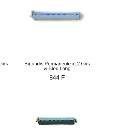
Gris
Bigoudis Permanente x12 Gris
& Bleu Long
844
F