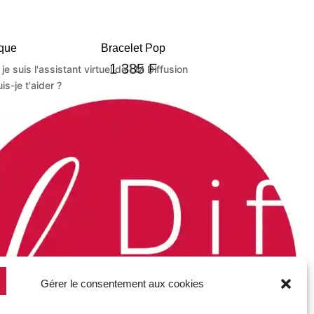
ique
Bracelet Pop
1 385
F
 je suis l'assistant virtuel de LM Diffusion
s-je t'aider ?
Gérer le consentement aux cookies
ouc
Epingles en Nylon Blanches x