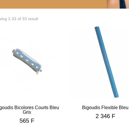
ing 1-32 of 33 result
goudis Bicolores Courts Bleu
Bigoudis Flexible Bleu
Gris
2 346
F
565
F