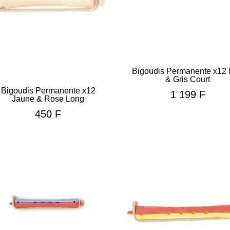
Bigoudis Permanente x12 
& Gris Court
Bigoudis Permanente x12
1 199
F
Jaune & Rose Long
450
F