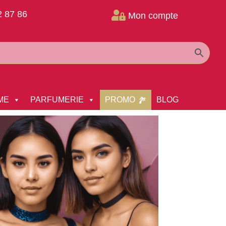
2 87 86

Mon compte
ME
PARFUMERIE
PROMO
BLOG