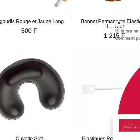
goudis Rouge et Jaune Long
Bonnet Permanente Elast
H.L. Noir
500
F
👋 Ia ora na,
1 215
F
Comment pui
Cuvette Soft
Elastiques Perm Caoutch