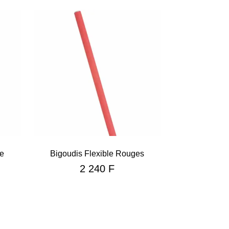
ge
Bigoudis Flexible Rouges
2 240
F