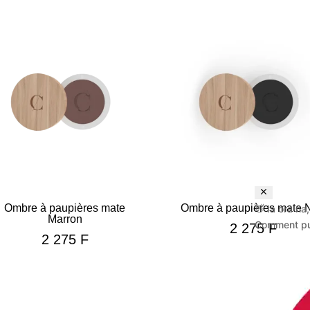
Ombre à paupières mate
Ombre à paupières mate N
👋 Ia ora na,
Marron
Comment pui
2 275
F
2 275
F