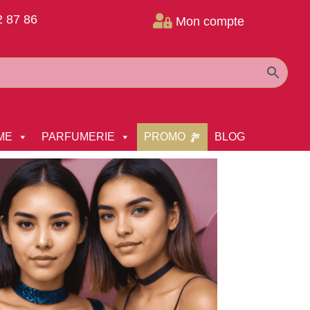
2 87 86

Mon compte
ME
PARFUMERIE
PROMO
BLOG