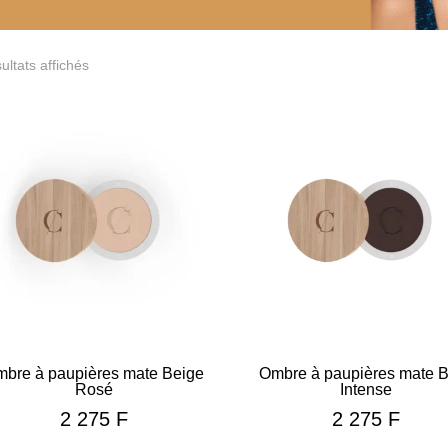
ultats affichés
bre à paupières mate Beige
Ombre à paupières mate 
Rosé
Intense
2 275
F
2 275
F