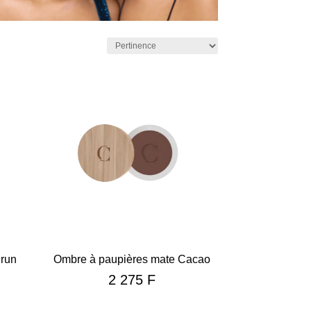
Brun
Ombre à paupières mate Cacao
2 275
F