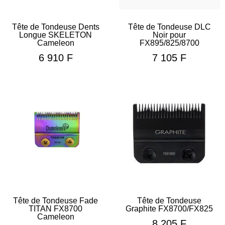
Tête de Tondeuse Dents
Tête de Tondeuse DLC
Longue SKELETON
Noir pour
Cameleon
FX895/825/8700
6 910
F
7 105
F
Tête de Tondeuse Fade
Tête de Tondeuse
TITAN FX8700
Graphite FX8700/FX825
Cameleon
8 205
F