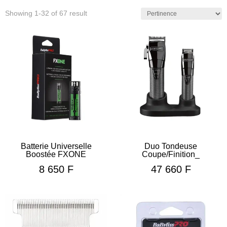
Showing 1-32 of 67 result
Batterie Universelle
Duo Tondeuse
Boostée FXONE
Coupe/Finition_
8 650
F
47 660
F