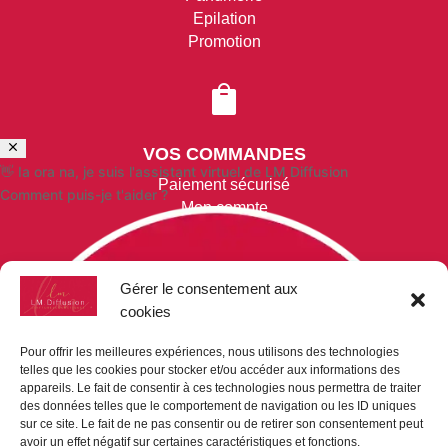
Epilation
Promotion

VOS COMMANDES
👋 Ia ora na, je suis l'assistant virtuel de LM Diffusion
Paiement sécurisé
Comment puis-je t'aider ?
Mon compte
Mon panier
Demande de devis
Gérer le consentement aux

cookies
Pour offrir les meilleures expériences, nous utilisons des technologies
NOUS CONTACTER
telles que les cookies pour stocker et/ou accéder aux informations des
appareils. Le fait de consentir à ces technologies nous permettra de traiter
LM-DIFFUSION
des données telles que le comportement de navigation ou les ID uniques
Bp 9019
sur ce site. Le fait de ne pas consentir ou de retirer son consentement peut
98716 Pirae
avoir un effet négatif sur certaines caractéristiques et fonctions.