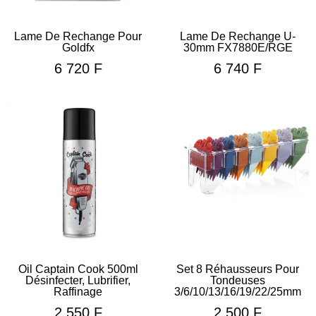
Lame De Rechange Pour
Lame De Rechange U-
Goldfx
30mm FX7880E/RGE
6 720
F
6 740
F
Oil Captain Cook 500ml
Set 8 Réhausseurs Pour
Désinfecter, Lubrifier,
Tondeuses
Raffinage
3/6/10/13/16/19/22/25mm
2 550
F
2 500
F