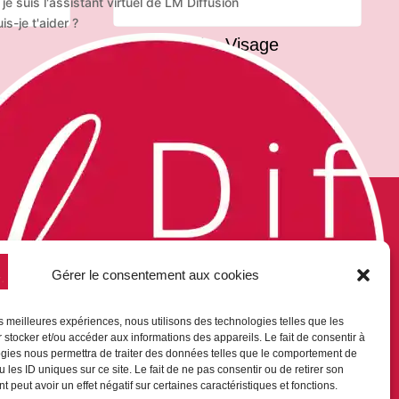
 je suis l'assistant virtuel de LM Diffusion
s-je t'aider ?
Fluide Solaire Visage
4 234
F
S COMMANDES
NOUS CONTACTER

LM-DIFFUSION
aiement sécurisé
Bp 9019
on compte
Gérer le consentement aux cookies
98716 Pirae
on panier
Tel : (+689) 40 42 87 86
emande de devis
contact@lm-diffusion.pf
les meilleures expériences, nous utilisons des technologies telles que les
 stocker et/ou accéder aux informations des appareils. Le fait de consentir à
gies nous permettra de traiter des données telles que le comportement de
 les ID uniques sur ce site. Le fait de ne pas consentir ou de retirer son
 peut avoir un effet négatif sur certaines caractéristiques et fonctions.