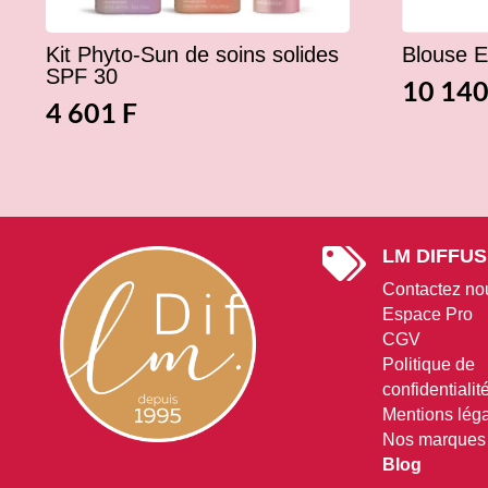
Kit Phyto-Sun de soins solides
Blouse E
SPF 30
10 14
4 601
F
LM DIFFUS

Contactez no
Espace Pro
CGV
Politique de
confidentialit
Mentions lég
Nos marques
Blog