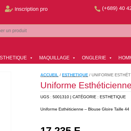
(+689) 40 4


Inscription pro
STHETIQUE
MAQUILLAGE
ONGLERIE
HOM
ACCUEIL
/
ESTHETIQUE
/
UNIFORME ESTHÉTI
Uniforme Esthéticienne
UGS :
5001310
CATÉGORIE :
ESTHETIQUE
Uniforme Esthéticienne – Blouse Gloire Taille 44
17 235
F