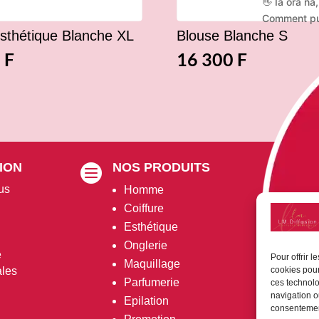
👋 Ia ora na,
Comment pui
sthétique Blanche XL
Blouse Blanche S
0
F
16 300
F
ION
NOS PRODUITS
VO


us
Homme
P
Coiffure
M
Esthétique
M
Onglerie
D
é
Pour offrir 
Maquillage
ales
cookies pour
Parfumerie
ces technolo
navigation ou
Epilation
consentement