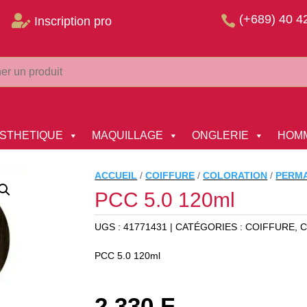
(+689) 40 4


Inscription pro
STHETIQUE
MAQUILLAGE
ONGLERIE
HOM
ACCUEIL
/
COIFFURE
/
COLORATION
/
PERM
PCC 5.0 120ml
UGS :
41771431
CATÉGORIES :
COIFFURE
,
C
PCC 5.0 120ml
2 330
F