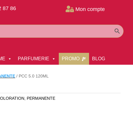
2 87 86

Mon compte
ME
PARFUMERIE
PROMO
BLOG
ANENTE
/
PCC 5.0 120ML
OLORATION
,
PERMANENTE