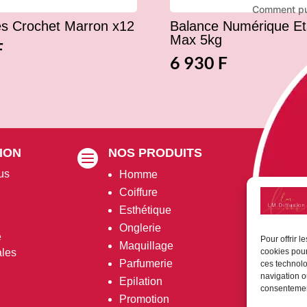
Comment pui
es Crochet Marron x12
Balance Numérique E
Max 5kg
F
6 930
F
ION
NOS PRODUITS
VO


us
Homme
P
Coiffure
M
Esthétique
M
Onglerie
D
é
Pour offrir 
Maquillage
ales
cookies pour
Parfumerie
ces technolo
navigation ou
Epilation
consentement
Promotion