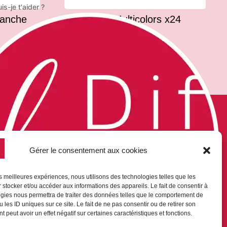
s-je t'aider ?
tanche
Elastiques Multicolors x24
1 100
F
S COMMANDES
NOUS CONTACTER

LM-DIFFUSION
aiement sécurisé
Bp 9019
on compte
Gérer le consentement aux cookies
98716 Pirae
on panier
Tel : (+689) 40 42 87 86
emande de devis
contact@lm-diffusion.pf
les meilleures expériences, nous utilisons des technologies telles que les
 stocker et/ou accéder aux informations des appareils. Le fait de consentir à
gies nous permettra de traiter des données telles que le comportement de
 les ID uniques sur ce site. Le fait de ne pas consentir ou de retirer son
 peut avoir un effet négatif sur certaines caractéristiques et fonctions.