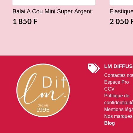
Balai A Cou Mini Super Argent
Elastiqu
1 850
F
2 050
LM DIFFUS

Contactez no
Espace Pro
CGV
Politique de
confidentialit
Mentions lég
Nos marques
Blog