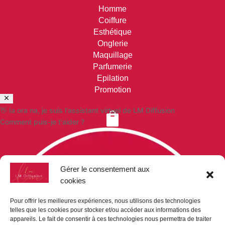
Homme
Coiffure
Esthétique
Onglerie
Maquillage
Parfumerie
Epilation
Promotion
👋 Ia ora na, je suis l'assistant virtuel de LM Diffusion

Comment puis-je t'aider ?
VOS COMMANDES
Paiement sécurisé
Gérer le consentement aux
Mon compte
cookies
Mon panier
Demande de devis
Pour offrir les meilleures expériences, nous utilisons des technologies
telles que les cookies pour stocker et/ou accéder aux informations des
appareils. Le fait de consentir à ces technologies nous permettra de traiter
