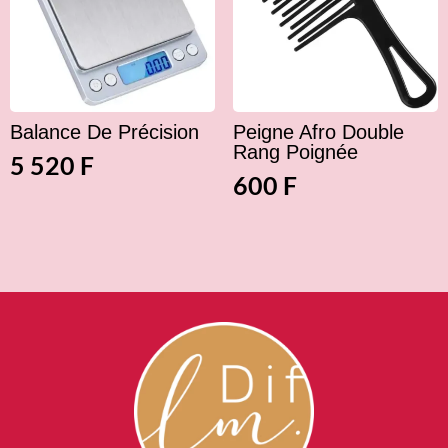
Balance De Précision
Peigne Afro Double
Rang Poignée
5 520
F
600
F