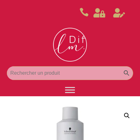


