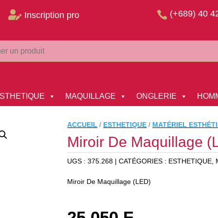
(+689) 40 4


Inscription pro
STHETIQUE
MAQUILLAGE
ONGLERIE
HOM
ACCUEIL
/
ESTHETIQUE
/
MATÉRIEL ESTHÉT
Miroir De Maquillage 
UGS :
375.268
CATÉGORIES :
ESTHETIQUE
,
Miroir De Maquillage (LED)
25 050
F