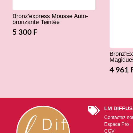
Bronz’express Mousse Auto-
bronzante Teintée
5 300
F
Bronz’Ex
Magiques
4 961
LM DIFFUS

Contactez no
Espace Pro
CGV