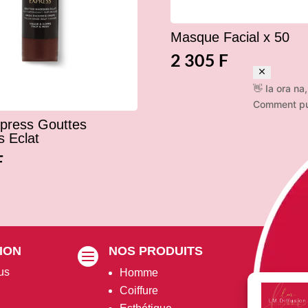
Masque Facial x 50
2 305
F
👋 Ia ora na,
Comment pui
press Gouttes
 Eclat
F
ION
NOS PRODUITS
VO


us
Homme
P
Coiffure
M