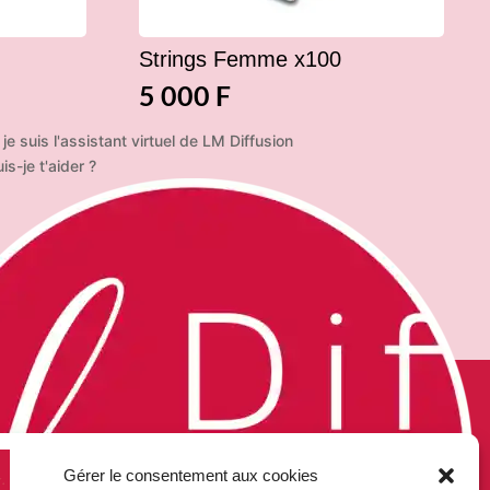
Strings Femme x100
5 000
F
 je suis l'assistant virtuel de LM Diffusion
s-je t'aider ?
S COMMANDES
NOUS CONTACTER

LM-DIFFUSION
aiement sécurisé
Bp 9019
on compte
Gérer le consentement aux cookies
98716 Pirae