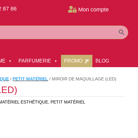
2 87 86

Mon compte
ME
PARFUMERIE
PROMO
BLOG
IQUE
/
PETIT MATÉRIEL
/
MIROIR DE MAQUILLAGE (LED)
(LED)
MATÉRIEL ESTHÉTIQUE
,
PETIT MATÉRIEL