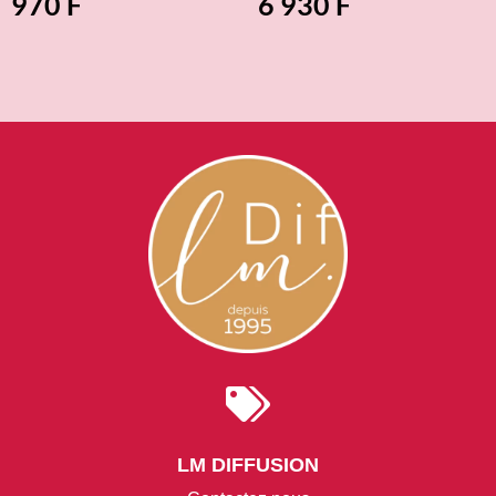
970
F
6 930
F

LM DIFFUSION