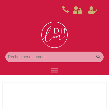


