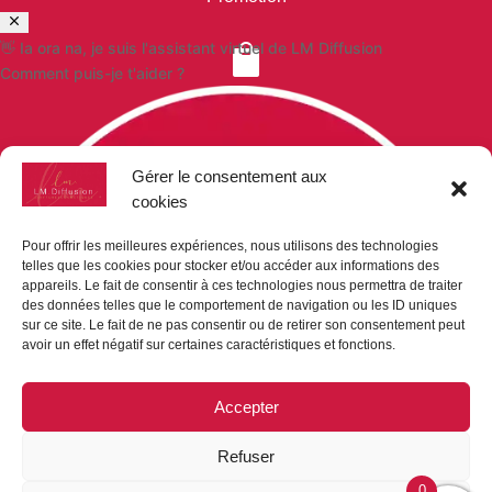
👋 Ia ora na, je suis l'assistant virtuel de LM Diffusion

Comment puis-je t'aider ?
VOS COMMANDES
Paiement sécurisé
Gérer le consentement aux
Mon compte
cookies
Mon panier
Demande de devis
Pour offrir les meilleures expériences, nous utilisons des technologies
telles que les cookies pour stocker et/ou accéder aux informations des

appareils. Le fait de consentir à ces technologies nous permettra de traiter
des données telles que le comportement de navigation ou les ID uniques
sur ce site. Le fait de ne pas consentir ou de retirer son consentement peut
avoir un effet négatif sur certaines caractéristiques et fonctions.
NOUS CONTACTER
LM-DIFFUSION
Accepter
Bp 9019
98716 Pirae
Refuser
Tel : (+689) 40 42 87 86
contact@lm-diffusion.pf
0