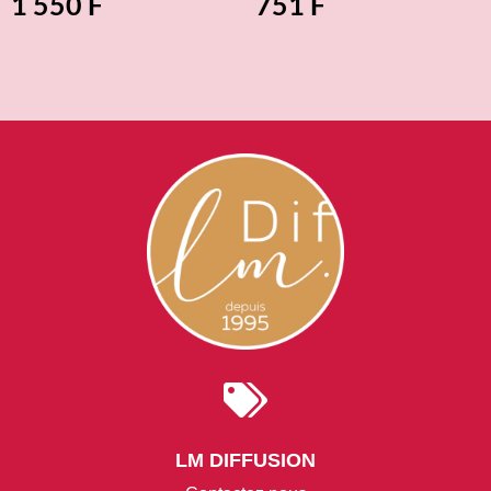
1 550
F
751
F

LM DIFFUSION