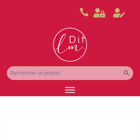


