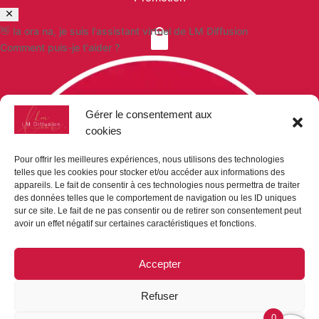
👋 Ia ora na, je suis l'assistant virtuel de LM Diffusion

Comment puis-je t'aider ?
VOS COMMANDES
Paiement sécurisé
Gérer le consentement aux
Mon compte
cookies
Mon panier
Demande de devis
Pour offrir les meilleures expériences, nous utilisons des technologies
telles que les cookies pour stocker et/ou accéder aux informations des

appareils. Le fait de consentir à ces technologies nous permettra de traiter
des données telles que le comportement de navigation ou les ID uniques
sur ce site. Le fait de ne pas consentir ou de retirer son consentement peut
avoir un effet négatif sur certaines caractéristiques et fonctions.
NOUS CONTACTER
LM-DIFFUSION
Accepter
Bp 9019
98716 Pirae
Refuser
Tel : (+689) 40 42 87 86
contact@lm-diffusion.pf
0