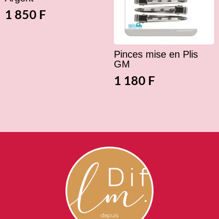
1 850
F
Pinces mise en Plis
GM
1 180
F