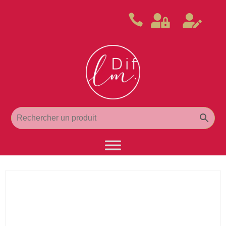


