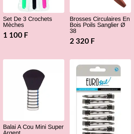
Set De 3 Crochets
Brosses Circulaires En
Mèches
Bois Poils Sanglier Ø
38
1 100
F
2 320
F
Balai A Cou Mini Super
Argent