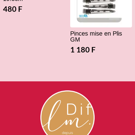
480
F
Pinces mise en Plis
GM
1 180
F