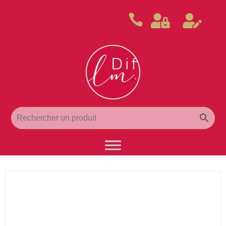


