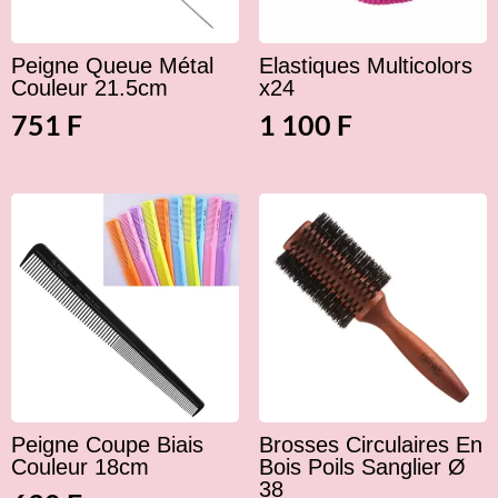
Peigne Queue Métal
Elastiques Multicolors
Couleur 21.5cm
x24
751
F
1 100
F
Peigne Coupe Biais
Brosses Circulaires En
Couleur 18cm
Bois Poils Sanglier Ø
38