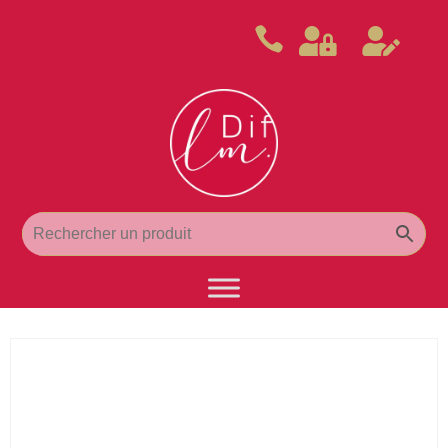


