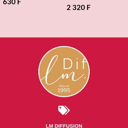
630
F
2 320
F

LM DIFFUSION