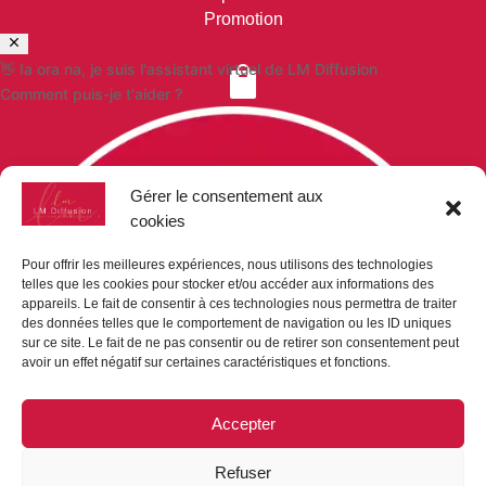
Promotion
👋 Ia ora na, je suis l'assistant virtuel de LM Diffusion

Comment puis-je t'aider ?
VOS COMMANDES
Paiement sécurisé
Gérer le consentement aux
Mon compte
cookies
Mon panier
Demande de devis
Pour offrir les meilleures expériences, nous utilisons des technologies
telles que les cookies pour stocker et/ou accéder aux informations des

appareils. Le fait de consentir à ces technologies nous permettra de traiter
des données telles que le comportement de navigation ou les ID uniques
sur ce site. Le fait de ne pas consentir ou de retirer son consentement peut
avoir un effet négatif sur certaines caractéristiques et fonctions.
NOUS CONTACTER
LM-DIFFUSION
Accepter
Bp 9019
98716 Pirae
Refuser
Tel : (+689) 40 42 87 86