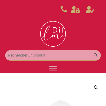


