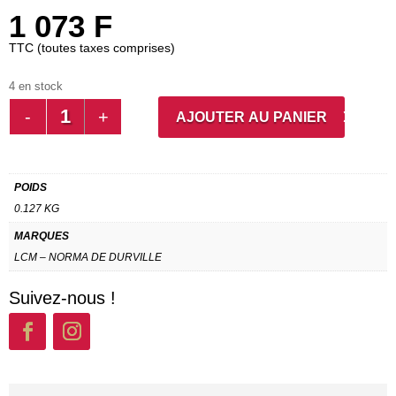
1 073
F
TTC (toutes taxes comprises)
4 en stock
QUANTITÉ
AJOUTER AU PANIER
DE
CASSOLETTE
MICRO-
POIDS
ONDABLE
0.127 KG
100G
MARQUES
LCM – NORMA DE DURVILLE
Suivez-nous !