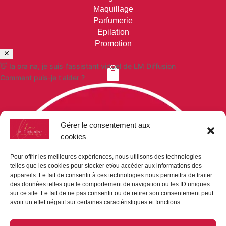
Maquillage
Parfumerie
Epilation
Promotion
👋 Ia ora na, je suis l'assistant virtuel de LM Diffusion

Comment puis-je t'aider ?
VOS COMMANDES
Paiement sécurisé
Gérer le consentement aux
Mon compte
cookies
Mon panier
Demande de devis
Pour offrir les meilleures expériences, nous utilisons des technologies
telles que les cookies pour stocker et/ou accéder aux informations des
appareils. Le fait de consentir à ces technologies nous permettra de traiter

des données telles que le comportement de navigation ou les ID uniques
sur ce site. Le fait de ne pas consentir ou de retirer son consentement peut
avoir un effet négatif sur certaines caractéristiques et fonctions.
NOUS CONTACTER
LM-DIFFUSION