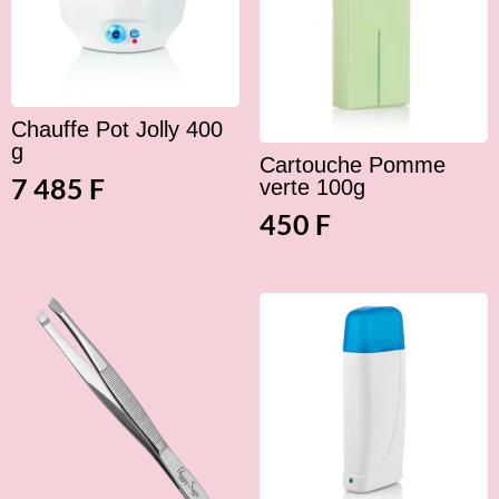
Chauffe Pot Jolly 400
g
Cartouche Pomme
7 485
F
verte 100g
450
F