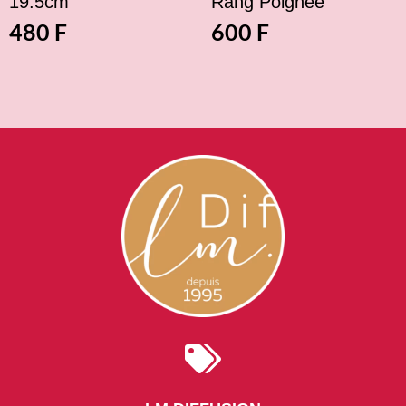
19.5cm
Rang Poignée
480
F
600
F
