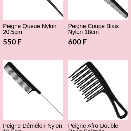
Peigne Queue Nylon
Peigne Coupe Biais
20.5cm
Nylon 18cm
550
F
600
F
Peigne Déméloir Nylon
Peigne Afro Double