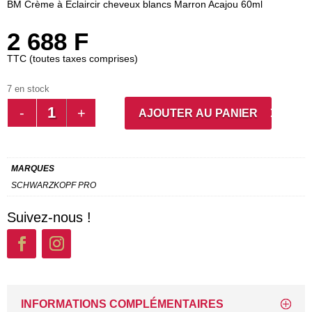
BM Crème à Éclaircir cheveux blancs Marron Acajou 60ml
2 688
F
TTC (toutes taxes comprises)
7 en stock
QUANTITÉ
AJOUTER AU PANIER
DE
BM
CRÈME
MARQUES
À
SCHWARZKOPF PRO
ÉCLAIRCIR
CHEVEUX
Suivez-nous !
BLANCS
MARRON
ACAJOU
60ML
INFORMATIONS COMPLÉMENTAIRES