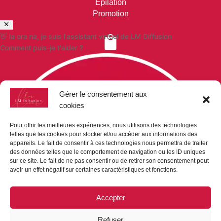
Epilation
Promotion
👋 Ia ora na, je suis l'assistant virtuel de LM Diffusion

Comment puis-je t'aider ?
VOS COMMANDES
Paiement sécurisé
Gérer le consentement aux
Mon compte
cookies
Mon panier
Demande de devis
Pour offrir les meilleures expériences, nous utilisons des technologies
telles que les cookies pour stocker et/ou accéder aux informations des

appareils. Le fait de consentir à ces technologies nous permettra de traiter
des données telles que le comportement de navigation ou les ID uniques
sur ce site. Le fait de ne pas consentir ou de retirer son consentement peut
avoir un effet négatif sur certaines caractéristiques et fonctions.
NOUS CONTACTER
LM-DIFFUSION
Accepter
Bp 9019
98716 Pirae
Refuser