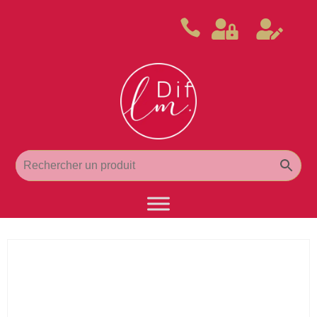


